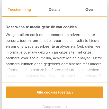
1018 XA Amsterdam
Toestemming
Details
Over
Deze website maakt gebruik van cookies
We gebruiken cookies om content en advertenties te
personaliseren, om functies voor social media te bieden
en om ons websiteverkeer te analyseren. Ook delen we
informatie over uw gebruik van onze site met onze
partners voor social media, adverteren en analyse. Deze
partners kunnen deze gegevens combineren met andere
informatie die u aan ze heeft verstrekt of die ze hebben
verzameld op basis van uw gebruik van hun services. U
gaat akkoord met onze cookies als u onze website blijft
gebruiken.
KoffiePartners Brabant (Coffee3)
Alle cookies toestaan
Zuid, Midden en Oost Nederland
KvK: 23066257
Aanpassen