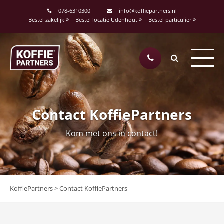
078-6310300
info@koffiepartners.nl
Bestel zakelijk
Bestel locatie Udenhout
Bestel particulier
Contact KoffiePartners
Kom met ons in contact!
KoffiePartners
>
Contact KoffiePartners