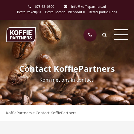
078-6310300
info@koffiepartners.nl
Bestel zakelijk
Bestel locatie Udenhout
Bestel particulier
Contact KoffiePartners
Kom met ons in contact!
KoffiePartners
>
Contact KoffiePartners