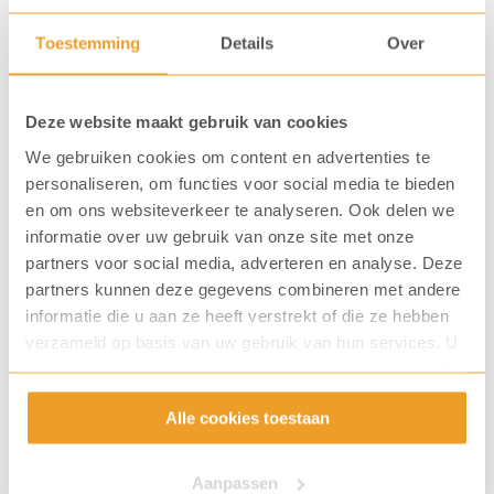
1018 XA Amsterdam
Toestemming
Details
Over
Deze website maakt gebruik van cookies
We gebruiken cookies om content en advertenties te
personaliseren, om functies voor social media te bieden
en om ons websiteverkeer te analyseren. Ook delen we
informatie over uw gebruik van onze site met onze
partners voor social media, adverteren en analyse. Deze
partners kunnen deze gegevens combineren met andere
informatie die u aan ze heeft verstrekt of die ze hebben
verzameld op basis van uw gebruik van hun services. U
gaat akkoord met onze cookies als u onze website blijft
gebruiken.
KoffiePartners Brabant (Coffee3)
Alle cookies toestaan
Zuid, Midden en Oost Nederland
KvK: 23066257
Aanpassen