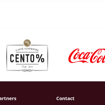
artners
Contact