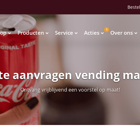
Bestel
1
op
Producten
Service
Acties
Over ons
Waterkoelers
Vendingmachines
Waterkoelers
Vendingmachines
te aanvragen vending m
Ontvang vrijblijvend een voorstel op maat!