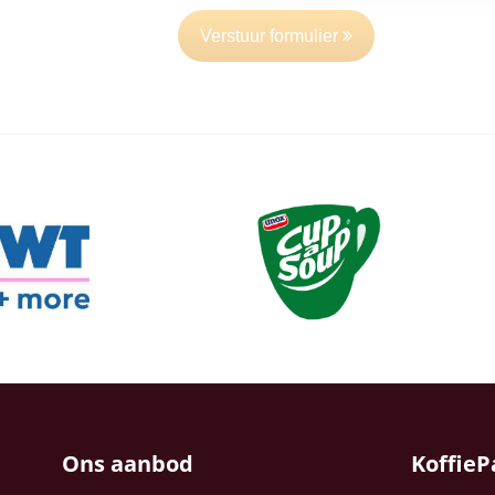
Verstuur formulier
Ons aanbod
KoffieP