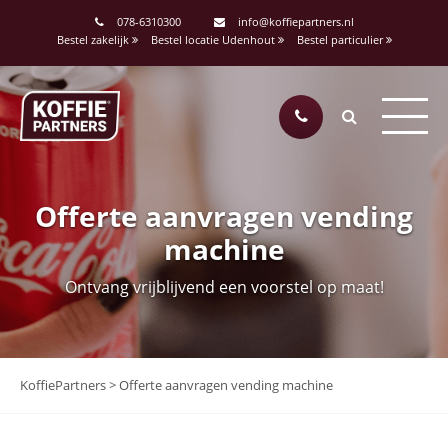
078-6310300
info@koffiepartners.nl
Bestel zakelijk
Bestel locatie Udenhout
Bestel particulier
Offerte aanvragen vending
machine
Ontvang vrijblijvend een voorstel op maat!
KoffiePartners
>
Offerte aanvragen vending machine