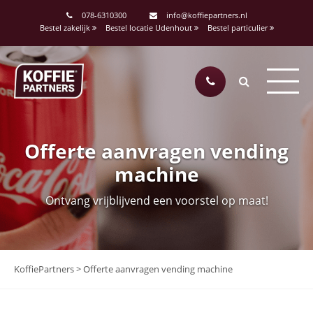
078-6310300
info@koffiepartners.nl
Bestel zakelijk
Bestel locatie Udenhout
Bestel particulier
Offerte aanvragen vending
machine
Ontvang vrijblijvend een voorstel op maat!
KoffiePartners
>
Offerte aanvragen vending machine