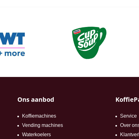
Ons aanbod
KoffieP
Koffiemachines
Service
Vending machines
Over on
Waterkoelers
Klantver