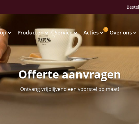
Bestel
1
op
Producten
Service
Acties
Over ons
Waterkoelers
Vendingmachines
Waterkoelers
Vendingmachines
Offerte aanvragen
Ontvang vrijblijvend een voorstel op maat!