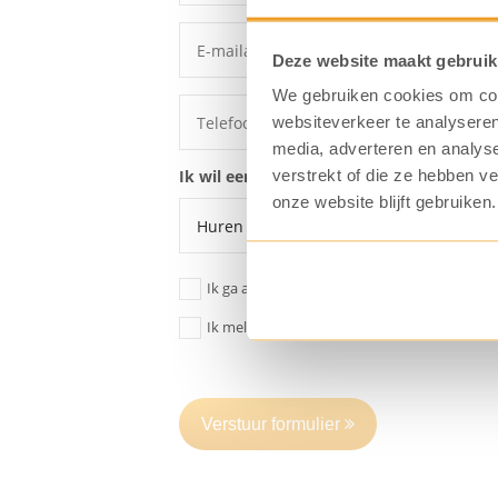
Deze website maakt gebruik
We gebruiken cookies om cont
websiteverkeer te analyseren
media, adverteren en analys
verstrekt of die ze hebben v
Ik wil een offerte voor een:
onze website blijft gebruiken.
Ik ga akkoord dat mijn gegevens
opgeslage
Ik meld me aan voor de KoffiePartners nieu
Verstuur formulier