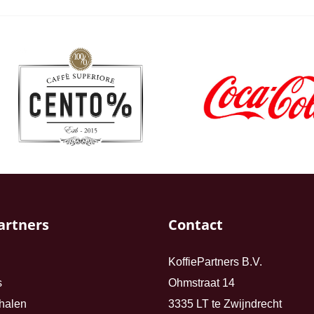
artners
Contact
KoffiePartners B.V.
s
Ohmstraat 14
halen
3335 LT te Zwijndrecht