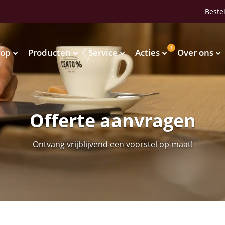
Bestel
1
op
Producten
Service
Acties
Over ons
Waterkoelers
Vendingmachines
Waterkoelers
Vendingmachines
Offerte aanvragen
Ontvang vrijblijvend een voorstel op maat!