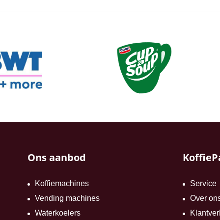
Ons aanbod
KoffieP
Koffiemachines
Service
Vending machines
Over on
Waterkoelers
Klantver