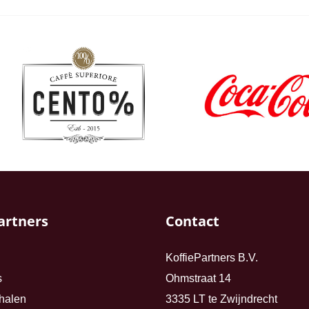
artners
Contact
KoffiePartners B.V.
s
Ohmstraat 14
halen
3335 LT te Zwijndrecht