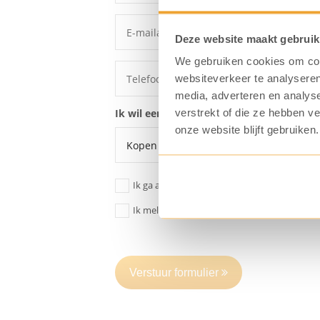
Deze website maakt gebruik
We gebruiken cookies om cont
websiteverkeer te analyseren
media, adverteren en analys
verstrekt of die ze hebben v
Ik wil een offerte voor een:
onze website blijft gebruiken.
Ik ga akkoord dat mijn gegevens
opgeslage
Ik meld me aan voor de KoffiePartners nieu
Verstuur formulier