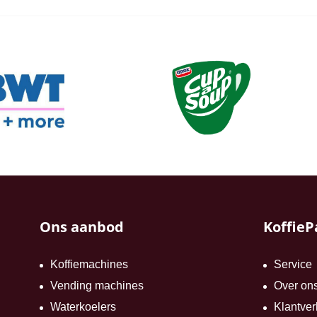
Ons aanbod
KoffieP
Koffiemachines
Service
Vending machines
Over on
Waterkoelers
Klantver