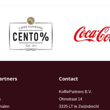
artners
Contact
KoffiePartners B.V.
s
Ohmstraat 14
halen
3335 LT te Zwijndrecht