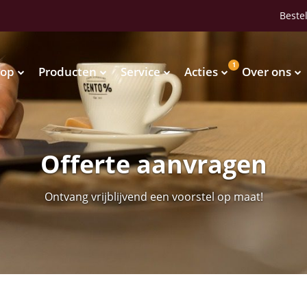
Bestel
1
op
Producten
Service
Acties
Over ons
Waterkoelers
Vendingmachines
Waterkoelers
Vendingmachines
Offerte aanvragen
Ontvang vrijblijvend een voorstel op maat!