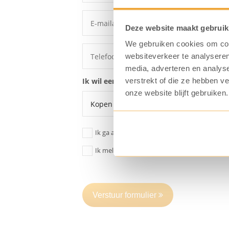
Deze website maakt gebruik
We gebruiken cookies om cont
websiteverkeer te analyseren
media, adverteren en analys
verstrekt of die ze hebben v
Ik wil een offerte voor een:
onze website blijft gebruiken.
Ik ga akkoord dat mijn gegevens
opgeslage
Ik meld me aan voor de KoffiePartners nieu
Verstuur formulier