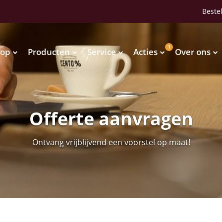
Bestel
1
op
Producten
Service
Acties
Over ons
Waterkoelers
Vendingmachines
Waterkoelers
Vendingmachines
Offerte aanvragen
Ontvang vrijblijvend een voorstel op maat!