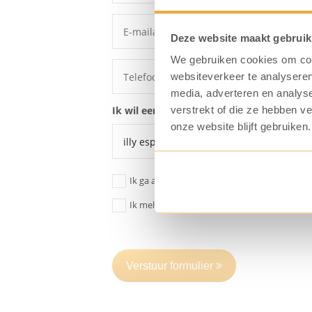
Deze website maakt gebruik
We gebruiken cookies om cont
websiteverkeer te analyseren
media, adverteren en analys
verstrekt of die ze hebben v
Ik wil een offerte voor een:
onze website blijft gebruiken.
Ik ga akkoord dat mijn gegevens
opgeslage
Ik meld me aan voor de KoffiePartners nieu
Verstuur formulier