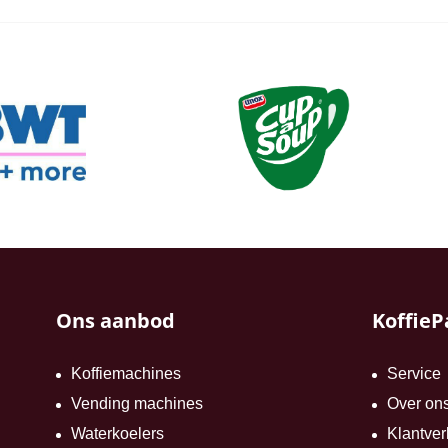
Ons aanbod
KoffieP
Koffiemachines
Service
Vending machines
Over on
Waterkoelers
Klantver