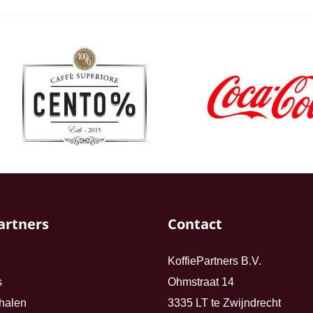
artners
Contact
KoffiePartners B.V.
s
Ohmstraat 14
halen
3335 LT te Zwijndrecht