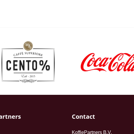
artners
Contact
KoffiePartners B.V.