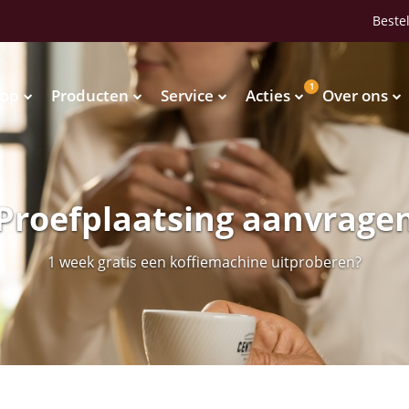
Bestel
1
op
Producten
Service
Acties
Over ons
Waterkoelers
Vendingmachines
Waterkoelers
Vendingmachines
Proefplaatsing aanvrage
1 week gratis een koffiemachine uitproberen?