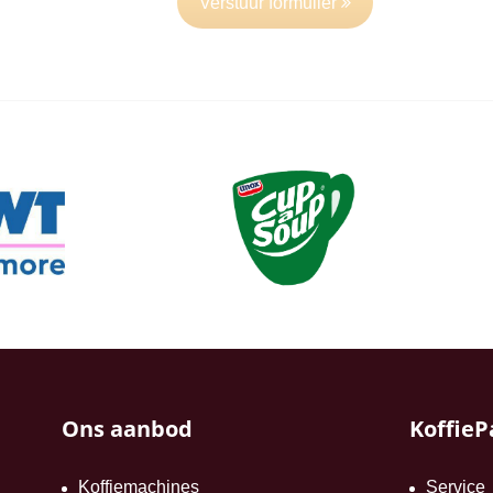
Verstuur formulier
Ons aanbod
KoffieP
Koffiemachines
Service