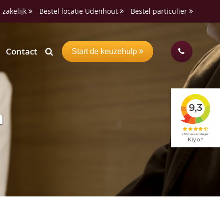
 zakelijk
Bestel locatie Udenhout
Bestel particulier
Contact
Start de keuzehulp
n