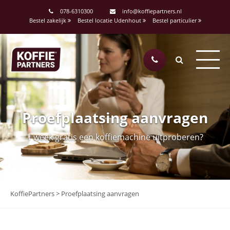
078-6310300
info@koffiepartners.nl
Bestel zakelijk
Bestel locatie Udenhout
Bestel particulier
Proefplaatsing aanvragen
1 week gratis een koffiemachine uitproberen?
KoffiePartners
>
Proefplaatsing aanvragen