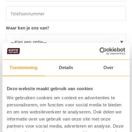
Waar ken je ons van?
Voor welke koffiemachine wil je een proefplaatsing?
Toestemming
Details
Over
Ik ga akkoord dat mijn gegevens
opgeslagen worden
Deze website maakt gebruik van cookies
Ik meld me aan voor de KoffiePartners nieuwsbrief
We gebruiken cookies om content en advertenties te
personaliseren, om functies voor social media te bieden
en om ons websiteverkeer te analyseren. Ook delen we
Verstuur formulier
informatie over uw gebruik van onze site met onze
partners voor social media, adverteren en analyse. Deze