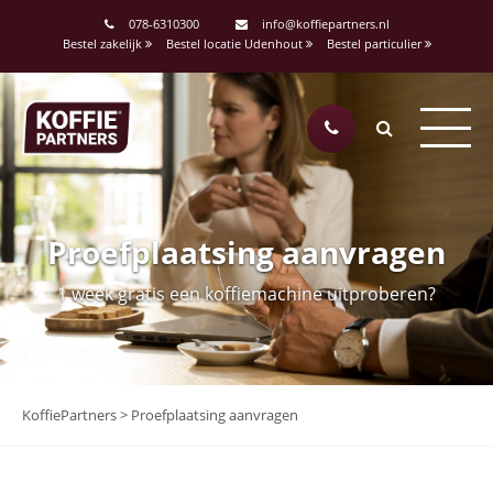
078-6310300
info@koffiepartners.nl
Bestel zakelijk
Bestel locatie Udenhout
Bestel particulier
Proefplaatsing aanvragen
1 week gratis een koffiemachine uitproberen?
KoffiePartners
>
Proefplaatsing aanvragen