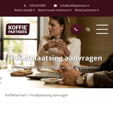
078-6310300
info@koffiepartners.nl
Bestel zakelijk
Bestel locatie Udenhout
Bestel particulier
Proefplaatsing aanvragen
1 week gratis een koffiemachine uitproberen?
KoffiePartners
>
Proefplaatsing aanvragen