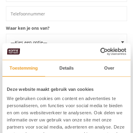
Waar ken je ons van?
Voor welke koffiemachine wil je een proefplaatsing?
Toestemming
Details
Over
Ik ga akkoord dat mijn gegevens
opgeslagen worden
Deze website maakt gebruik van cookies
Ik meld me aan voor de KoffiePartners nieuwsbrief
We gebruiken cookies om content en advertenties te
personaliseren, om functies voor social media te bieden
en om ons websiteverkeer te analyseren. Ook delen we
Verstuur formulier
informatie over uw gebruik van onze site met onze
partners voor social media, adverteren en analyse. Deze