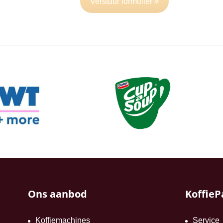
Verstuur formulier
Ons aanbod
KoffieP
Koffiemachines
Service