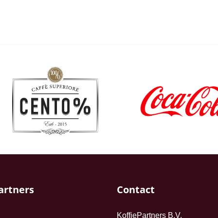
artners
Contact
KoffiePartners B.V.