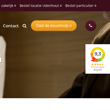
 zakelijk
Bestel locatie Udenhout
Bestel particulier
Contact
Start de keuzehulp
n