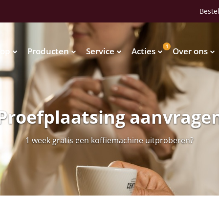
Bestel
1
op
Producten
Service
Acties
Over ons
Waterkoelers
Vendingmachines
Waterkoelers
Vendingmachines
Proefplaatsing aanvrage
1 week gratis een koffiemachine uitproberen?