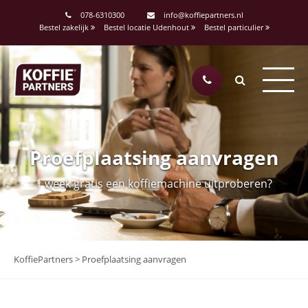
078-6310300
info@koffiepartners.nl
Bestel zakelijk
Bestel locatie Udenhout
Bestel particulier
Proefplaatsing aanvragen
1 week gratis een koffiemachine uitproberen?
KoffiePartners
>
Proefplaatsing aanvragen