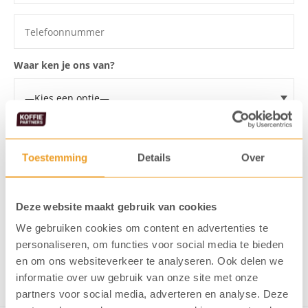
Waar ken je ons van?
Voor welke koffiemachine wil je een proefplaatsing?
Toestemming
Details
Over
Ik ga akkoord dat mijn gegevens
opgeslagen worden
Deze website maakt gebruik van cookies
Ik meld me aan voor de KoffiePartners nieuwsbrief
We gebruiken cookies om content en advertenties te
personaliseren, om functies voor social media te bieden
en om ons websiteverkeer te analyseren. Ook delen we
Verstuur formulier
informatie over uw gebruik van onze site met onze
partners voor social media, adverteren en analyse. Deze