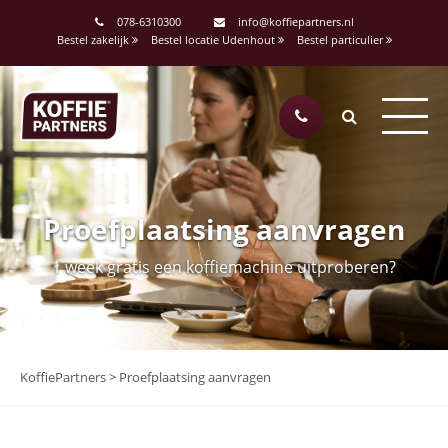
078-6310300
info@koffiepartners.nl
Bestel zakelijk
Bestel locatie Udenhout
Bestel particulier
Proefplaatsing aanvragen
1 week gratis een koffiemachine uitproberen?
KoffiePartners
>
Proefplaatsing aanvragen