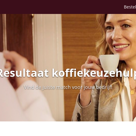
Bestel
Resultaat koffiekeuzehul
Vind de juiste match voor jouw bedrijf!