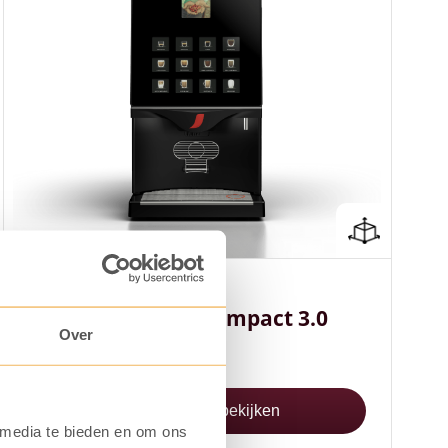
Compact formaat (56,7 cm hoog)
Veel koffievariaties mogelijk
Gebruiks- en onderhoudsvriendelijk
Type: Instant
NESCAFÉ Fusion Compact 3.0
Over
Koffiemachine bekijken
 media te bieden en om ons