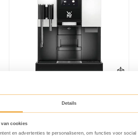
7 inch touchscreen
+100 koppen koffie per uur
High tech opties op maat
Type: Bonen
WMF 1100 S
Details
 van cookies
Koffiemachine bekijken
ent en advertenties te personaliseren, om functies voor social