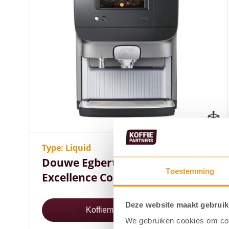
Gebruiks- en onderhoudsvriendelijk
180 koppen koffie per uur
Veel koffievariaties mogelijk
Type: Liquid
Douwe Egberts Cafitesse
Toestemming
Excellence Compact Touch
Deze website maakt gebruik
Koffiemachine bekijken
We gebruiken cookies om cont