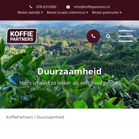
078-6310300
info@koffiepartners.nl
Bestel zakelijk
Bestel locatie Udenhout
Bestel particulier
Duurzaamheid
Niets smaakt zo lekker als een goed gevoel.
KoffiePartners
>
Duurzaamheid