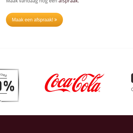
Maak vandaag nog een
afspraak.
Maak een afspraak!