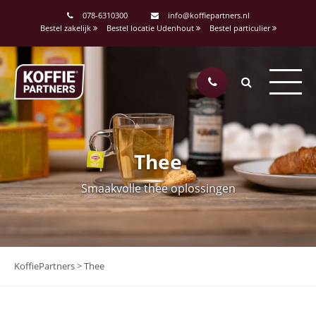
078-6310300
info@koffiepartners.nl
Bestel zakelijk
Bestel locatie Udenhout
Bestel particulier
Thee
Smaakvolle thee oplossingen
KoffiePartners
>
Thee