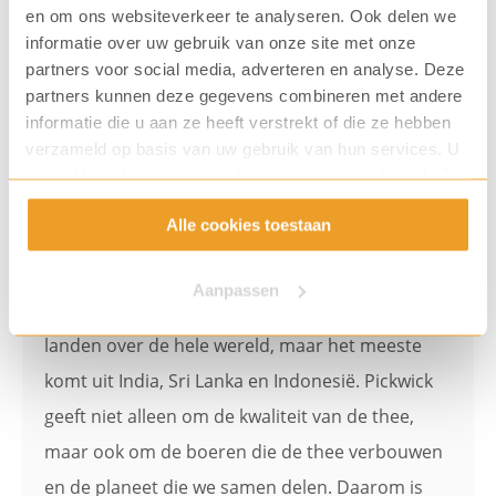
en om ons websiteverkeer te analyseren. Ook delen we
informatie over uw gebruik van onze site met onze
partners voor social media, adverteren en analyse. Deze
partners kunnen deze gegevens combineren met andere
Pickwick
informatie die u aan ze heeft verstrekt of die ze hebben
verzameld op basis van uw gebruik van hun services. U
Een extraatje op je werk
gaat akkoord met onze cookies als u onze website blijft
Even bijpraten met je collega? Of een warm
gebruiken.
Alle cookies toestaan
welkom voor je bezoek? Pickwick geeft je
werkdag net even dat kleine extraatje, welke
Aanpassen
thee je ook kiest. Thee van Pickwick komt uit
landen over de hele wereld, maar het meeste
komt uit India, Sri Lanka en Indonesië. Pickwick
geeft niet alleen om de kwaliteit van de thee,
maar ook om de boeren die de thee verbouwen
en de planeet die we samen delen. Daarom is