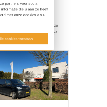
ze partners voor social
nformatie die u aan ze heeft
en
oord met onze cookies als u
Fresh groep. Hierdoor zijn onze
euwd naar onze koffiemelanges of
lle cookies toestaan
en in een van onze showrooms.