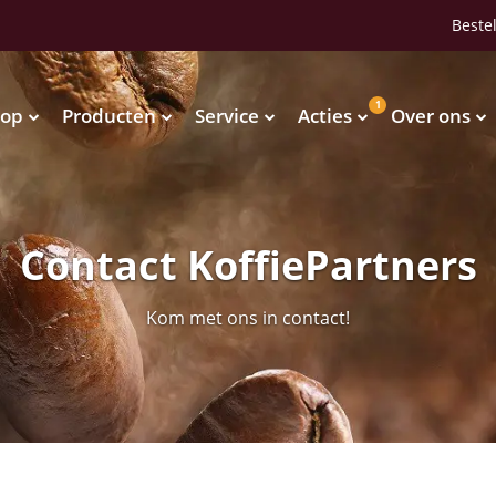
Bestel
1
op
Producten
Service
Acties
Over ons
Waterkoelers
Vendingmachines
Waterkoelers
Vendingmachines
Contact KoffiePartners
Kom met ons in contact!