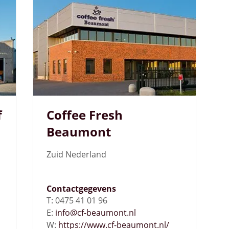
f
Coffee Fresh
Beaumont
d
Zuid Nederland
Contactgegevens
T: 0475 41 01 96
E:
info@cf-beaumont.nl
W:
https://www.cf-beaumont.nl/