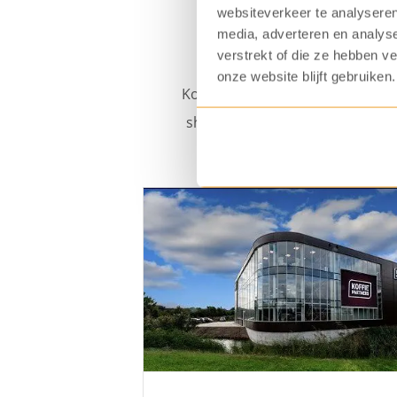
websiteverkeer te analyseren
media, adverteren en analys
O
verstrekt of die ze hebben v
onze website blijft gebruiken.
KoffiePartners heeft naast eig
showrooms verdeeld over heel he
koffiemachines? Wij nodigen 