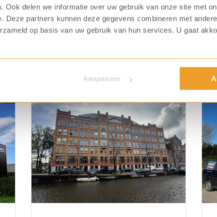
. Ook delen we informatie over uw gebruik van onze site met on
e. Deze partners kunnen deze gegevens combineren met andere i
nze KoffiePartners vestiging
erzameld op basis van uw gebruik van hun services. U gaat akk
en vestigingen ook een samenwerkingsverband met de Coffee 
t land en is er altijd een locatie bij jou in de buurt. Beni
Aanpassen
A
je van harte uit om samen met je collega's te komen proev