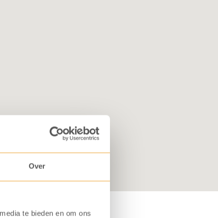
Over
 media te bieden en om ons