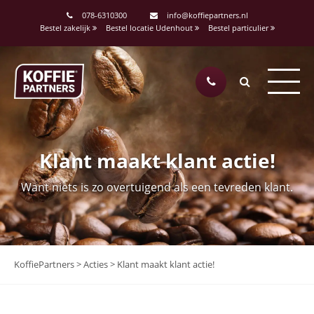
078-6310300
info@koffiepartners.nl
Bestel zakelijk
Bestel locatie Udenhout
Bestel particulier
Klant maakt klant actie!
Want niets is zo overtuigend als een tevreden klant.
KoffiePartners
>
Acties
>
Klant maakt klant actie!