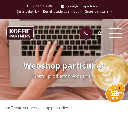
078-6310300
info@koffiepartners.nl
Bestel zakelijk
Bestel locatie Udenhout
Bestel particulier
Webshop particulier
Bestel producten voor thuis!
0
KoffiePartners
>
Webshop particulier