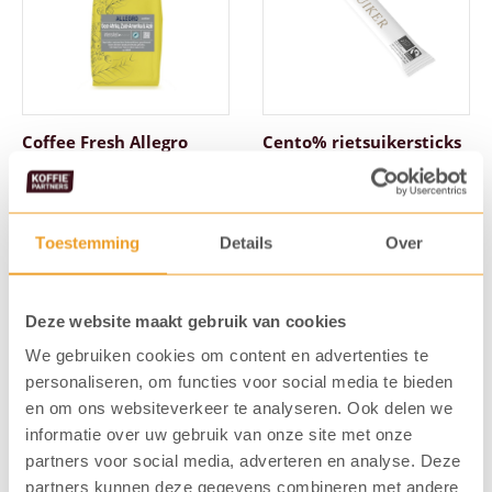
Coffee Fresh Allegro
Cento% rietsuikersticks
Snelfiltermaling
Filterkoffie
Art. nummer: 5009
Art. nummer: 6020
€
20,57
€
11,66
Toestemming
Details
Over
Deze website maakt gebruik van cookies
We gebruiken cookies om content en advertenties te
personaliseren, om functies voor social media te bieden
en om ons websiteverkeer te analyseren. Ook delen we
informatie over uw gebruik van onze site met onze
partners voor social media, adverteren en analyse. Deze
partners kunnen deze gegevens combineren met andere