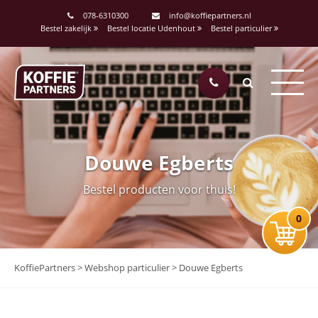
078-6310300
info@koffiepartners.nl
Bestel zakelijk
Bestel locatie Udenhout
Bestel particulier
Douwe Egberts
Bestel producten voor thuis!
0
KoffiePartners
>
Webshop particulier
>
Douwe Egberts