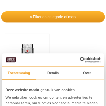
Filter op categorie of merk
Toestemming
Details
Over
Douwe Egberts Melange
Rood Snelfiltermaling
Deze website maakt gebruik van cookies
Filterkoffie
We gebruiken cookies om content en advertenties te
Art. nummer: 5080
personaliseren, om functies voor social media te bieden