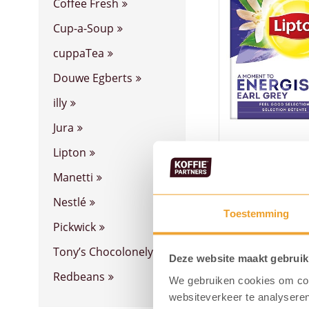
Coffee Fresh
Cup-a-Soup
cuppaTea
Douwe Egberts
illy
Jura
Lipton
Lipton thee Ea
Manetti
zk.)
Nestlé
Art. nummer: 7172
Toestemming
€
12,19
Pickwick
Tony’s Chocolonely
Deze website maakt gebruik
Redbeans
We gebruiken cookies om cont
websiteverkeer te analyseren