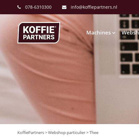
078-6310300
info@koffiepartners.nl
Een koffiemachine kosteloos uitproberen?
Proefplaatsing aanvragen
Machines
Websh
Koffiemachines
Type koffiemachine
Merk
Koffiebonen
Bravilor
illy
Instant
Coffee Fresh
Jura
Freshbrew
Douwe
NESCAFÉ
Egberts
Filterkoffie
Redbeans
ETNA
Capsules
WMF
Eversys
Liquid
Yunio
Franke
KoffiePartners
>
Webshop particulier
>
Thee