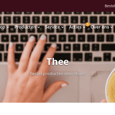
Bestel
1
op
Producten
Service
Acties
Over ons
Waterkoelers
Vendingmachines
Waterkoelers
Vendingmachines
Thee
Bestel producten voor thuis!