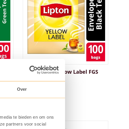
GS
Lipton thee Yellow Label FGS
(100 zk.)
Art. nummer: 7151
Over
€
12,19
 media te bieden en om ons
ze partners voor social