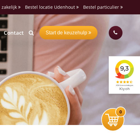
 zakelijk
Bestel locatie Udenhout
Bestel particulier
Contact
Start de keuzehulp
0