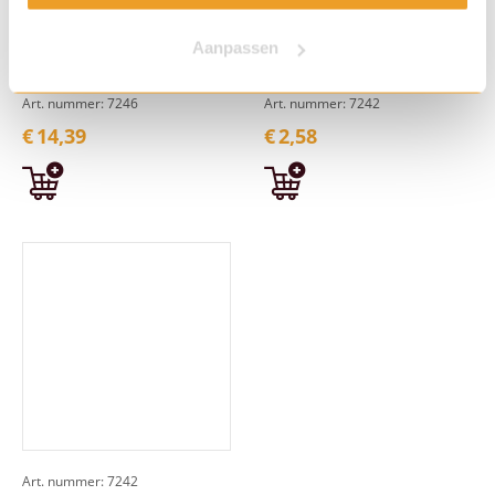
Aanpassen
cuppaTea Assortitray 9
cuppaTea Green Tea
smaken
Lemon (25 zk.)
Art. nummer: 7246
Art. nummer: 7242
€
14,39
€
2,58
Art. nummer: 7242