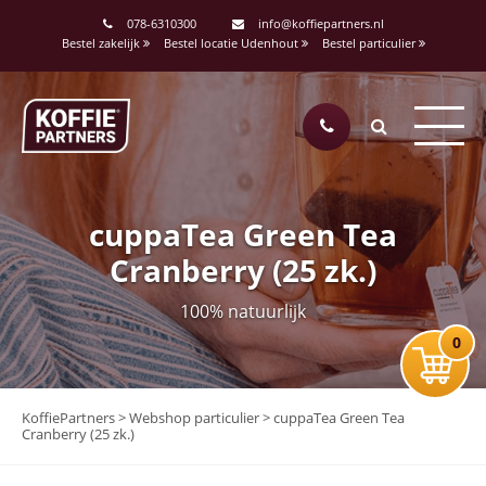
078-6310300
info@koffiepartners.nl
Bestel zakelijk
Bestel locatie Udenhout
Bestel particulier
cuppaTea Green Tea
Cranberry (25 zk.)
100% natuurlijk
0
KoffiePartners
>
Webshop particulier
>
cuppaTea Green Tea
Cranberry (25 zk.)