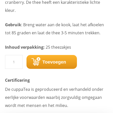
cranberry. De thee heeft een karakteristieke lichte
kleur.
Gebruik
: Breng water aan de kook, laat het afkoelen
tot 85 graden en laat de thee 3-5 minuten trekken.
Inhoud verpakking:
25 theezakjes
cuppaTea
Toevoegen
Green
Tea
Certificering
Cranberry
De cuppaTea is geproduceerd en verhandeld onder
(25
eerlijke voorwaarden waarbij zorgvuldig omgegaan
zk.)
wordt met mensen en het milieu.