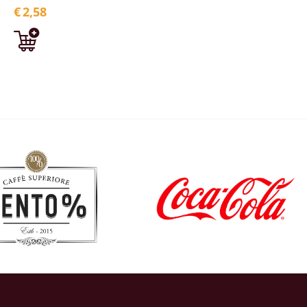
€
2,58