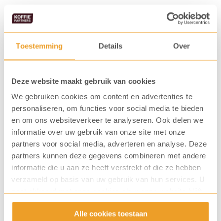
aantal
Toestemming
Details
Over
Deze website maakt gebruik van cookies
We gebruiken cookies om content en advertenties te
personaliseren, om functies voor social media te bieden
Vaak gekocht samen met...
en om ons websiteverkeer te analyseren. Ook delen we
informatie over uw gebruik van onze site met onze
partners voor social media, adverteren en analyse. Deze
partners kunnen deze gegevens combineren met andere
informatie die u aan ze heeft verstrekt of die ze hebben
verzameld op basis van uw gebruik van hun services. U
gaat akkoord met onze cookies als u onze website blijft
gebruiken.
Alle cookies toestaan