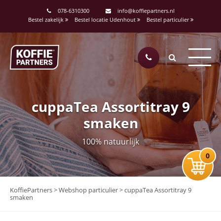
078-6310300
info@koffiepartners.nl
Bestel zakelijk
Bestel locatie Udenhout
Bestel particulier
cuppaTea Assortitray 9
smaken
100% natuurlijk
0
KoffiePartners
>
Webshop particulier
>
cuppaTea Assortitray 9
smaken