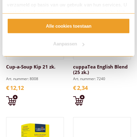
verzameld op basis van uw gebruik van hun services. U
gaat akkoord met onze cookies als u onze website blijft
gebruiken.
Alle cookies toestaan
Aanpassen
Cup-a-Soup Kip 21 zk.
cuppaTea English Blend
(25 zk.)
Art. nummer: 8008
Art. nummer: 7240
€
12,12
€
2,34