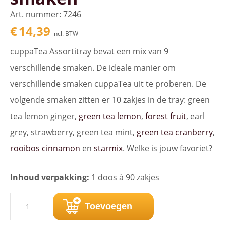
Art. nummer: 7246
€
14,39
incl. BTW
cuppaTea Assortitray bevat een mix van 9
verschillende smaken. De ideale manier om
verschillende smaken cuppaTea uit te proberen. De
volgende smaken zitten er 10 zakjes in de tray: green
tea lemon ginger,
green tea lemon
,
forest fruit
, earl
grey, strawberry, green tea mint,
green tea cranberry
,
rooibos cinnamon
en
starmix
. Welke is jouw favoriet?
Inhoud verpakking:
1 doos à 90 zakjes
cuppaTea
Toevoegen
Assortitray