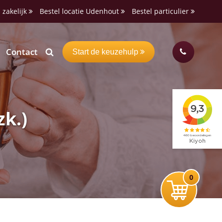
 zakelijk
Bestel locatie Udenhout
Bestel particulier
Contact
Start de keuzehulp
zk.)
0