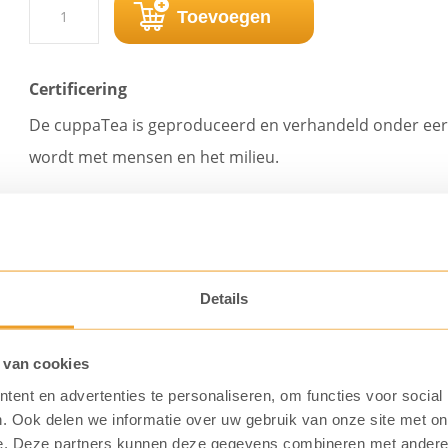
cuppaTea
Toevoegen
English
Blend
Certificering
(25
De cuppaTea is geproduceerd en verhandeld onder eer
zk.)
wordt met mensen en het milieu.
aantal
Details
 van cookies
ent en advertenties te personaliseren, om functies voor social
. Ook delen we informatie over uw gebruik van onze site met on
e. Deze partners kunnen deze gegevens combineren met andere i