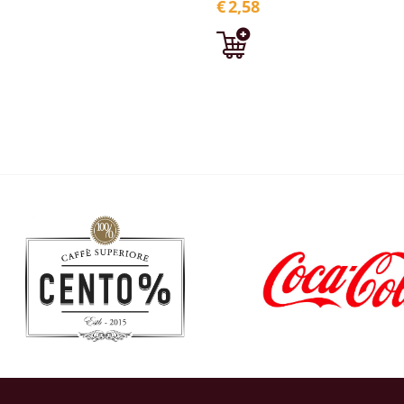
€
2,58