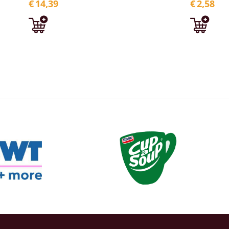
€
14,39
€
2,58