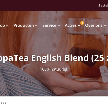
Bestel
1
op
Producten
Service
Acties
Over ons
Waterkoelers
Vendingmachines
Waterkoelers
Vendingmachines
paTea English Blend (25 
100% natuurlijk
 zk.)