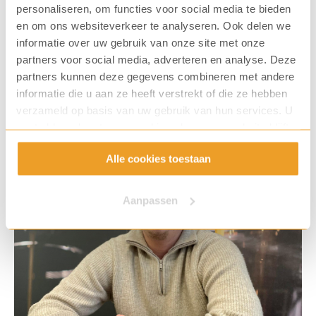
personaliseren, om functies voor social media te bieden
cappuccino bestellen bij een AI-barista? Wij
en om ons websiteverkeer te analyseren. Ook delen we
volgen de technologische ontwikklingen op de
informatie over uw gebruik van onze site met onze
voet. Wat zien we nu al zien, en wat we denken
partners voor social media, adverteren en analyse. Deze
partners kunnen deze gegevens combineren met andere
te kunnen verwachten, delen we graag met je.
informatie die u aan ze heeft verstrekt of die ze hebben
Lees meer
verzameld op basis van uw gebruik van hun services. U
gaat akkoord met onze cookies als u onze website blijft
gebruiken.
Alle cookies toestaan
Aanpassen