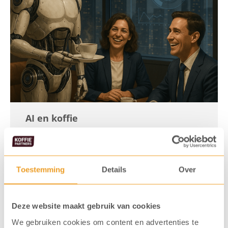
AI en koffie
Geplaatst op 30-04-2025
Kunstmatige intelligentie, slimme data,
Toestemming
Details
Over
algoritmes… De kans is groot dat je het
dagelijks tegenkomt in je werk. Maar hoe zit
Deze website maakt gebruik van cookies
het met de koffiemachine op kantoor? Wordt
We gebruiken cookies om content en advertenties te
die ook slimmer? En kunnen we straks