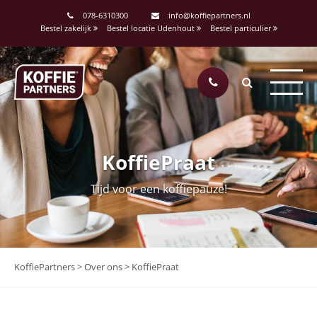
078-6310300
info@koffiepartners.nl
Bestel zakelijk
Bestel locatie Udenhout
Bestel particulier
KoffiePraat
Tijd voor een koffiepauze!
KoffiePartners
>
Over ons
>
KoffiePraat