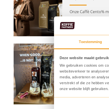
Onze Caffè Cento% mel
deze KoffiePraat de 
Lees meer
Toestemming
Recept: Affogato
Geplaatst op 31-01
Deze website maakt gebruik
We gebruiken cookies om cont
websiteverkeer te analyseren
Een heerlijk Italiaan
media, adverteren en analys
vanille ijs. Een goud
verstrekt of die ze hebben v
met speculoos!
onze website blijft gebruiken.
Lees meer