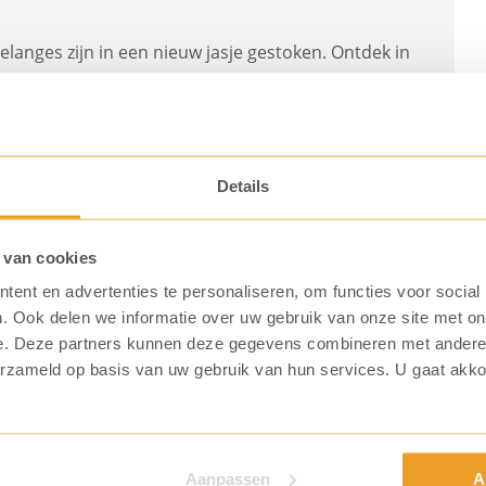
anges zijn in een nieuw jasje gestoken. Ontdek in
metamorfose van jouw favoriete Cento blend.
Details
-2024
 van cookies
ent en advertenties te personaliseren, om functies voor social
. Ook delen we informatie over uw gebruik van onze site met on
s dessert met slechts twee ingrediënten: espresso en
e. Deze partners kunnen deze gegevens combineren met andere i
en duo als je het ons vraagt. Wij maakten een variant
erzameld op basis van uw gebruik van hun services. U gaat akk
Aanpassen
A