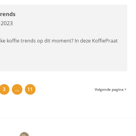
trends
-2023
ijke koffie trends op dit moment? In deze KoffiePraat
3
…
11
Volgende pagina >