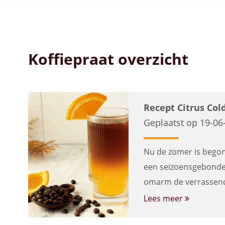
Bekijk alle koffiemachines
Koffiepraat overzicht
Recept Citrus Col
Geplaatst op 19-06
Nu de zomer is begonn
een seizoensgebonden
omarm de verrassend
Lees meer