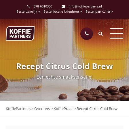
078-6310300
info@koffiepartners.nl
Bestel zakelijk
Bestel locatie Udenhout
Bestel particulier
Recept Citrus Cold Brew
Een echte smaaksensatie!
KoffiePartners
>
Over ons
>
KoffiePraat
>
Recept Citrus Cold Brew