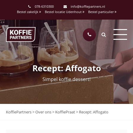
078-6310300
info@koffiepartners.nl
Bestel zakelijk
Bestel locatie Udenhout
Bestel particulier
Recept: Affogato
Simpel koffie dessert!
KoffiePartners
>
Over ons
>
KoffiePraat
>
Recept: Affogato