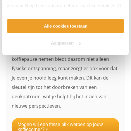
verzameld op basis van uw gebruik van hun services. U
gaat akkoord met onze cookies als u onze website blijft
4. Een koffiebreak geeft nieuwe
gebruiken.
Alle cookies toestaan
inzichten
Een liquid mentale ‘reset’
Aanpassen
Creativiteit gedijt op een frisse geest. Een
koffiepauze nemen biedt daarom niet alleen
fysieke ontspanning, maar zorgt er ook voor dat
je even je hoofd leeg kunt maken. Dit kan de
sleutel zijn tot het doorbreken van een
denkpatroon, wat je helpt bij het inzien van
nieuwe perspectieven.
Mogen wij een frisse blik werpen op jouw
koffiecorner?