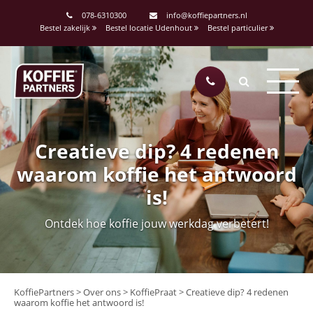
078-6310300
info@koffiepartners.nl
Bestel zakelijk
Bestel locatie Udenhout
Bestel particulier
Creatieve dip? 4 redenen
waarom koffie het antwoord
is!
Ontdek hoe koffie jouw werkdag verbetert!
KoffiePartners
>
Over ons
>
KoffiePraat
>
Creatieve dip? 4 redenen
waarom koffie het antwoord is!