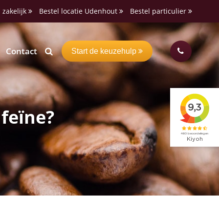
 zakelijk
Bestel locatie Udenhout
Bestel particulier
Contact
Start de keuzehulp
afeïne?