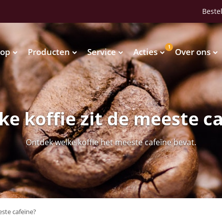
Bestel
1
op
Producten
Service
Acties
Over ons
Waterkoelers
Vendingmachines
Waterkoelers
Vendingmachines
ke koffie zit de meeste c
Ontdek welke koffie het meeste cafeïne bevat.
este cafeïne?