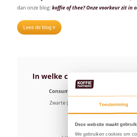
dan onze blog:
koffie of thee? Onze voorkeur zit in 
Lees de blog
In welke consumptie variatie 
Consumptie variatie
Hoeveelhei
Zwarte (bonen) koffie
125 m
Toestemming
Espresso
30 m
Deze website maakt gebruik
Cappuccino
150 m
We gebruiken cookies om cont