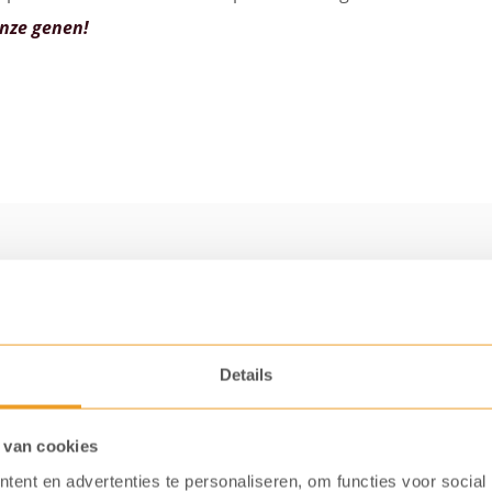
onze genen!
zit het meeste cafeine?
d
Mg cafeïne per consumptie
l
65
Details
l
40
 van cookies
l
35 – 40
ent en advertenties te personaliseren, om functies voor social