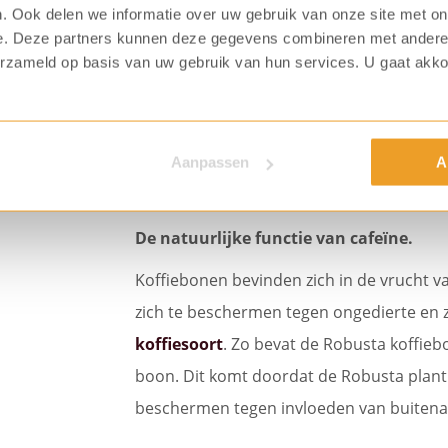
l
35 – 40
. Ook delen we informatie over uw gebruik van onze site met on
l
30
e. Deze partners kunnen deze gegevens combineren met andere i
erzameld op basis van uw gebruik van hun services. U gaat akk
Aanpassen
A
Waarom bevat koffie
De natuurlijke functie van cafeïne.
Koffiebonen bevinden zich in de vrucht va
zich te beschermen tegen ongedierte en z
koffiesoort
. Zo bevat de Robusta koffieb
boon. Dit komt doordat de Robusta plant l
beschermen tegen invloeden van buitena