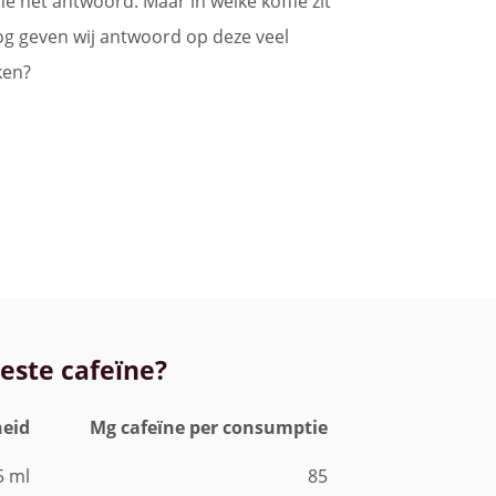
e het antwoord. Maar in welke koffie zit
log geven wij antwoord op deze veel
ken?
eeste cafeïne?
heid
Mg cafeïne per consumptie
5 ml
85