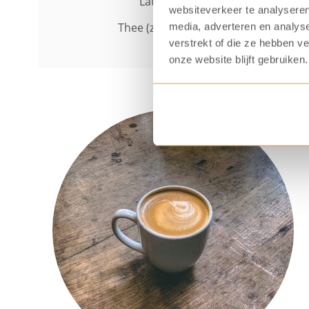
Latte macchiato
300 m
websiteverkeer te analyseren
Thee (zwarte/groen)
125 m
media, adverteren en analys
verstrekt of die ze hebben v
onze website blijft gebruiken.