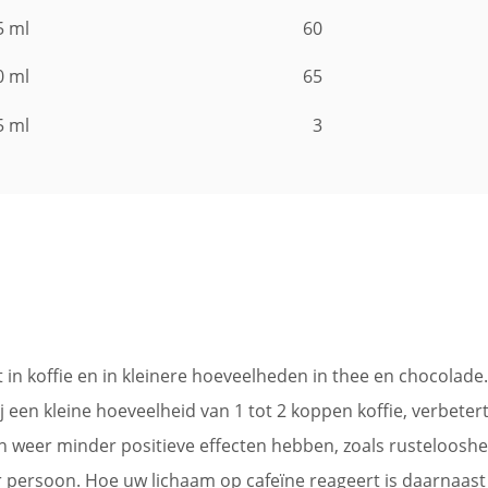
5 ml
60
0 ml
65
5 ml
3
 in koffie en in kleinere hoeveelheden in thee en chocolade
j een kleine hoeveelheid van 1 tot 2 koppen koffie, verbeter
n weer minder positieve effecten hebben, zoals rusteloosh
 per persoon. Hoe uw lichaam op cafeïne reageert is daarnaas