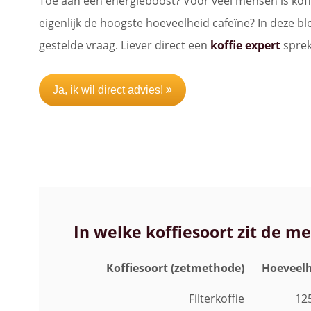
Toe aan een energieboost? Voor veel mensen is koffi
eigenlijk de hoogste hoeveelheid cafeïne? In deze b
gestelde vraag. Liever direct een
koffie expert
spre
Ja, ik wil direct advies!
In welke koffiesoort zit de m
Koffiesoort (zetmethode)
Hoeveel
Filterkoffie
12