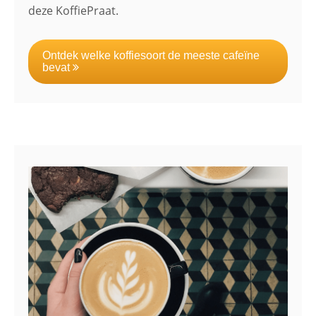
deze KoffiePraat.
Ontdek welke koffiesoort de meeste cafeïne
bevat