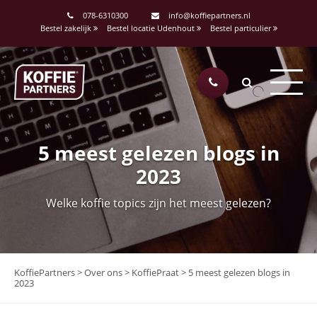
078-6310300
info@koffiepartners.nl
Bestel zakelijk
Bestel locatie Udenhout
Bestel particulier
5 meest gelezen blogs in
2023
Welke koffie topics zijn het meest gelezen?
KoffiePartners
>
Over ons
>
KoffiePraat
>
5 meest gelezen blogs in
2023