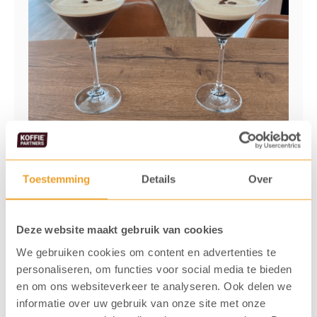
4. Recept: Virgin Espresso Martini
Alcoholvrije koffie cocktail
Toestemming
Details
Over
Met dit recept kun je ook op je werk genieten
van een heerlijke alcoholvrije koffie cocktail! Met
Deze website maakt gebruik van cookies
slechts een paar ingrediënten en stappen is
We gebruiken cookies om content en advertenties te
personaliseren, om functies voor social media te bieden
jouw
virgin esma
zo gemaakt!
en om ons websiteverkeer te analyseren. Ook delen we
informatie over uw gebruik van onze site met onze