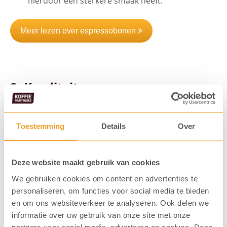
hierdoor een sterkere smaak heeft.
Meer lezen over espressobonen
2. Kwaliteit
Misschien wel het allerbelangrijkste onderdeel van de
smaak van goede koffie is de kwaliteit van de
Toestemming
Details
Over
koffiebonen. Want de soort koffiebonen (Arabica of
Robusta) zegt namelijk niets over de kwaliteit. Wij
Deze website maakt gebruik van cookies
adviseren daarom om bij het selecteren van uw koffie
We gebruiken cookies om content en advertenties te
op de volgende kwaliteitskenmerken te letten:
personaliseren, om functies voor social media te bieden
en om ons websiteverkeer te analyseren. Ook delen we
herkomst, soort, productiemethode, branding,
informatie over uw gebruik van onze site met onze
verpakkingswijze en certificering.
partners voor social media, adverteren en analyse. Deze