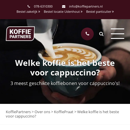
078-6310300
info@koffiepartners.nl
Bestel zakelijk
Bestel locatie Udenhout
Bestel particulier
Welke koffie is het beste
voor cappuccino?
3 meest geschikte koffiebonen voor cappuccino's!
KoffiePartners
>
Over ons
>
KoffiePraat
>
Welke koffie is het beste
voor cappuccino?