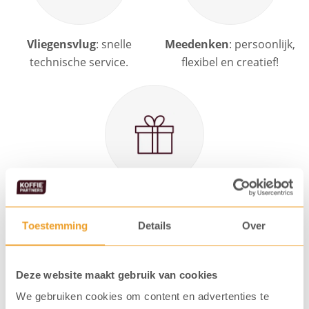
Vliegensvlug
: snelle
Meedenken
: persoonlijk,
technische service.
flexibel en creatief!
Overtreffen
: wij doen
graag dat beetje extra!
Toestemming
Details
Over
Deze website maakt gebruik van cookies
Meer weten over Limitless Service?
We gebruiken cookies om content en advertenties te