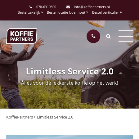
078-6310300
info@koffiepartners.nl
Bestel zakelijk
Bestel locatie Udenhout
Bestel particulier
Limitless Service 2.0
Álles voor de lekkerste koffie op het werk!
KoffiePartners
>
Limitless Service 2.0