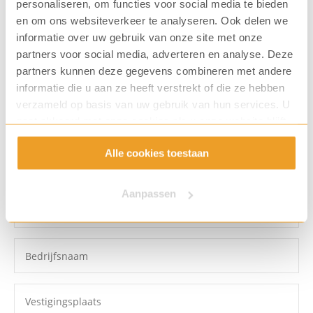
personaliseren, om functies voor social media te bieden
en om ons websiteverkeer te analyseren. Ook delen we
informatie over uw gebruik van onze site met onze
partners voor social media, adverteren en analyse. Deze
Ook Limitless Service ervaren?
partners kunnen deze gegevens combineren met andere
informatie die u aan ze heeft verstrekt of die ze hebben
Wij denken graag mee over hoe we de beste service
verzameld op basis van uw gebruik van hun services. U
gaat akkoord met onze cookies als u onze website blijft
voor jouw organisatie kunnen verlenen. Vul je
gebruiken.
gegevens in en dan nemen we binnen één werkdag
Alle cookies toestaan
contact met je op.
Aanpassen