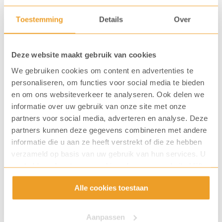
1018 XA Amsterdam
Toestemming
Details
Over
Deze website maakt gebruik van cookies
We gebruiken cookies om content en advertenties te
personaliseren, om functies voor social media te bieden
en om ons websiteverkeer te analyseren. Ook delen we
informatie over uw gebruik van onze site met onze
partners voor social media, adverteren en analyse. Deze
partners kunnen deze gegevens combineren met andere
informatie die u aan ze heeft verstrekt of die ze hebben
verzameld op basis van uw gebruik van hun services. U
gaat akkoord met onze cookies als u onze website blijft
gebruiken.
KoffiePartners Brabant (Coffee3)
Alle cookies toestaan
Zuid, Midden en Oost Nederland
KvK: 23066257
Aanpassen