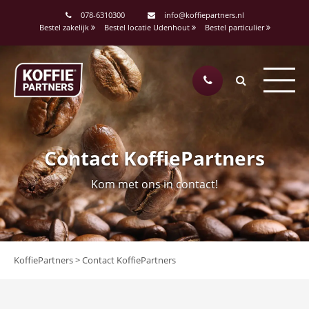
078-6310300
info@koffiepartners.nl
Bestel zakelijk
Bestel locatie Udenhout
Bestel particulier
Contact KoffiePartners
Kom met ons in contact!
KoffiePartners
>
Contact KoffiePartners