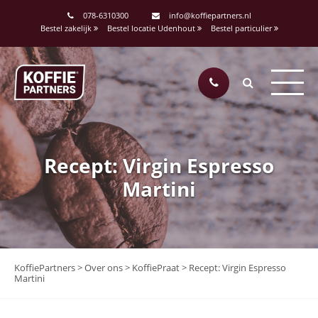
078-6310300
info@koffiepartners.nl
Bestel zakelijk
Bestel locatie Udenhout
Bestel particulier
Recept: Virgin Espresso
Martini
KoffiePartners
>
Over ons
>
KoffiePraat
>
Recept: Virgin Espresso
Martini