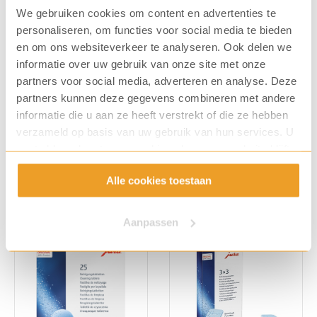
We gebruiken cookies om content en advertenties te
personaliseren, om functies voor social media te bieden
en om ons websiteverkeer te analyseren. Ook delen we
informatie over uw gebruik van onze site met onze
partners voor social media, adverteren en analyse. Deze
partners kunnen deze gegevens combineren met andere
Jura waterfilter Claris
Jura reinigingstabletten
Pro-SMART
informatie die u aan ze heeft verstrekt of die ze hebben
(6 st)
Art. nummer: 3148
Art. nummer: 3016
verzameld op basis van uw gebruik van hun services. U
gaat akkoord met onze cookies als u onze website blijft
€
36,99
€
9,99
gebruiken.
Alle cookies toestaan
Aanpassen