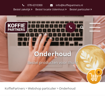
078-6310300
info@koffiepartners.nl
Bestel zakelijk
Bestel locatie Udenhout
Bestel particulier
Onderhoud
Bestel producten voor thuis!
0
KoffiePartners
>
Webshop particulier
>
Onderhoud