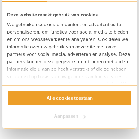
pot
Waarom onderhoud?
(36
Deze website maakt gebruik van cookies
Om zo lang mogelijk van uw koffiemachine te kunnen
We gebruiken cookies om content en advertenties te
st.)
genieten is het belangrijk dat u regelmatig onderhoud
personaliseren, om functies voor social media te bieden
aantal
uitvoert. Hiermee behoudt u een constante koffie
en om ons websiteverkeer te analyseren. Ook delen we
informatie over uw gebruik van onze site met onze
kwaliteit en voorkomt u storingen. Wilt u meer weten
partners voor social media, adverteren en analyse. Deze
over het belang van regelmatig onderhoud aan uw
partners kunnen deze gegevens combineren met andere
koffiemachine? Neem dan contact op met onze koffie
informatie die u aan ze heeft verstrekt of die ze hebben
verzameld op basis van uw gebruik van hun services. U
experts. Zij vertellen u er tijdens een persoonlijk
gaat akkoord met onze cookies als u onze website blijft
gesprek graag meer over.
gebruiken.
Alle cookies toestaan
Aanpassen
Vaak gekocht samen met...