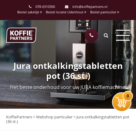
078-6310300
info@koffiepartners.nl
Bestel zakelijk
Bestel locatie Udenhout
Bestel particulier
Jura ontkalkingstabletten
pot (36 st.)
Het beste onderhoud voor uw JURA koffiemachine!
0
KoffiePartners
>
Webshop particulier
>
Jura ontkalkingstabletten pot
(36 st.)