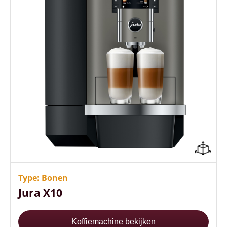
36 keuzemogelijkheden in dranken
5 liter waterreservoir
9 koude koffiespecialiteiten
Type: Bonen
Jura X10
Koffiemachine bekijken