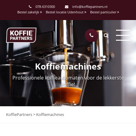
078-6310300
info@koffiepartners.nl
Bestel zakelijk
Bestel locatie Udenhout
Bestel particulier
Koffiemachines
Professionele koffieautomaten voor de lekkerste
koffie!
KoffiePartners
>
Koffiemachines