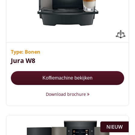
16 keuzemogelijkheden in dranken
3 liter waterreservoir
Ideaal voor een kleine werkplek of ZZP’er
Type: Bonen
Jura W8
Koffiemachine bekijken
Download brochure
NIEUW