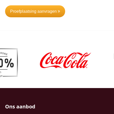
Proefplaatsing aanvragen
Ons aanbod