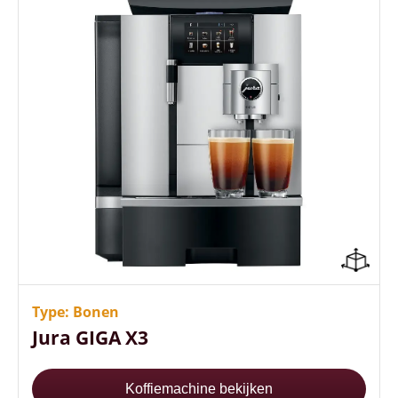
32 keuzemogelijkheden in dranken
5 liter waterreservoir
Hoge zetsnelheid
Type: Bonen
Jura GIGA X3
Koffiemachine bekijken