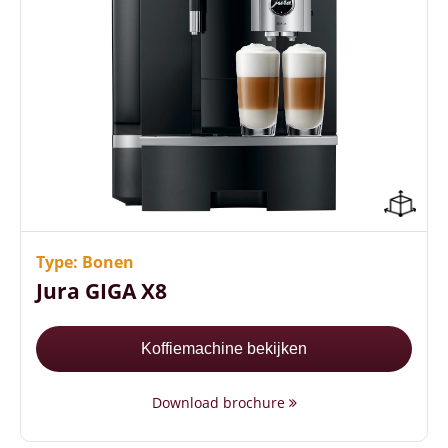
32 keuzemogelijkheden in dranken
5 liter waterreservoir
4.3 inch touchscreen kleurendisplay
Type: Bonen
Jura GIGA X8
Koffiemachine bekijken
Download brochure