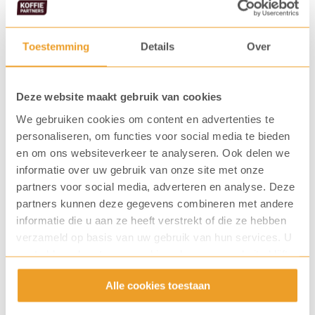
Toestemming
Details
Over
Koffiemachine zakelijk huren op
Deze website maakt gebruik van cookies
kopen?
We gebruiken cookies om content en advertenties te
personaliseren, om functies voor social media te bieden
Ruime keuze uit professionele koffieautomaten
van A-merken!
en om ons websiteverkeer te analyseren. Ook delen we
informatie over uw gebruik van onze site met onze
Kies jouw nieuwe koffiemachine en favoriete koffie en
partners voor social media, adverteren en analyse. Deze
geniet dag in, dag uit van een heerlijk kopje koffie op
partners kunnen deze gegevens combineren met andere
informatie die u aan ze heeft verstrekt of die ze hebben
de zaak. Wij bieden met onze brede range aan
verzameld op basis van uw gebruik van hun services. U
zakelijke koffiemachines een totale invulling van jouw
gaat akkoord met onze cookies als u onze website blijft
koffievoorziening. Van kwalitatief hoogwaardige
gebruiken.
Alle cookies toestaan
espressomachines tot aan super snelle instant
machines. Bij KoffiePartners hebben wij met ons