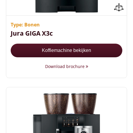
32 keuzemogelijkheden in dranken
Vaste wateraansluiting
Hoge zetsnelheid
Type: Bonen
Jura GIGA X3c
Koffiemachine bekijken
Download brochure