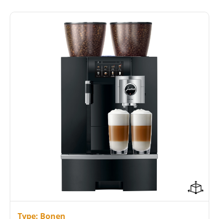
32 keuzemogelijkheden in dranken
Vaste wateraansluiting
4.3 inch touchscreen kleurendisplay
Type: Bonen