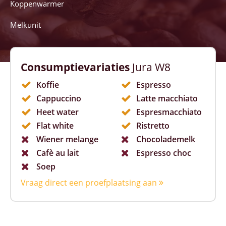
Koppenwarmer
Melkunit
Consumptievariaties
Jura W8
Koffie
Espresso
Cappuccino
Latte macchiato
Heet water
Espresmacchiato
Flat white
Ristretto
Wiener melange
Chocolademelk
Cafè au lait
Espresso choc
Soep
Vraag direct een proefplaatsing aan