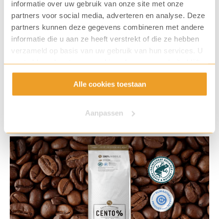
informatie over uw gebruik van onze site met onze
partners voor social media, adverteren en analyse. Deze
partners kunnen deze gegevens combineren met andere
informatie die u aan ze heeft verstrekt of die ze hebben
verzameld op basis van uw gebruik van hun services. U
gaat akkoord met onze cookies als u onze website blijft
gebruiken.
Alle cookies toestaan
Saluti Superiore espressobonen
Aanpassen