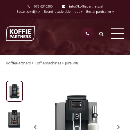
078-6310300
info@koffiepartners.nl
Bestel zakelijk
Bestel locatie Udenhout
Bestel particulier
KoffiePartners
>
Koffiemachines
>
Jura W8