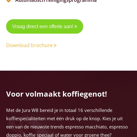
Automatisch reinigingsprogramma
Vraag direct een offerte aan!
Download brochure
Voor volmaakt koffiegenot!
Met de Jura W8 bereid je in totaal 16 verschillende
koffiespecialiteiten met één druk op de knop. Kies je uit
een van de nieuwste trends espresso macchiato, espresso
doppio, koffie speciaal of water voor groene thee?