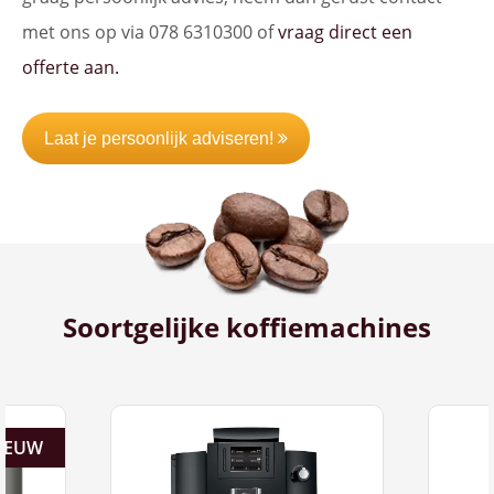
met ons op via 078 6310300 of
vraag direct een
offerte aan.
Laat je persoonlijk adviseren!
Soortgelijke koffiemachines
IEUW