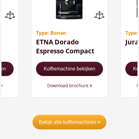
n
Modern design
3
k
 per
Compact formaat ( 52,4
d
cm hoog)
5 
2 koppen koffie tegelijk
Type: Bonen
Type
tappen
H
ETNA Dorado
Jura
Espresso Compact
ken
Koffiemachine bekijken
Ko
e
Download brochure
D
Bekijk alle koffiemachines