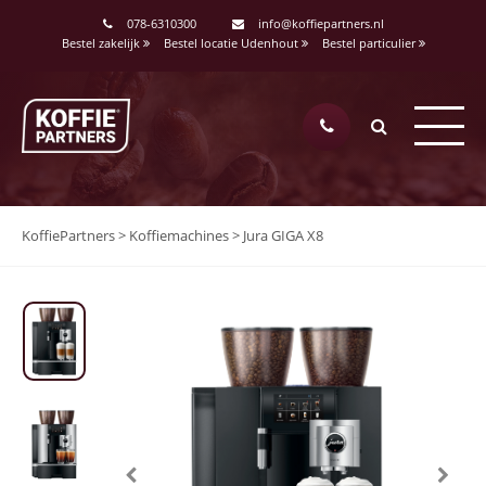
078-6310300
info@koffiepartners.nl
Bestel zakelijk
Bestel locatie Udenhout
Bestel particulier
KoffiePartners
>
Koffiemachines
>
Jura GIGA X8