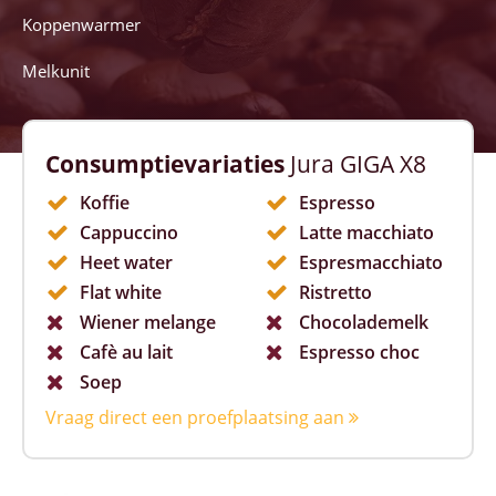
Koppenwarmer
Melkunit
Consumptievariaties
Jura GIGA X8
Koffie
Espresso
Cappuccino
Latte macchiato
Heet water
Espresmacchiato
Flat white
Ristretto
Wiener melange
Chocolademelk
Cafè au lait
Espresso choc
Soep
Vraag direct een proefplaatsing aan