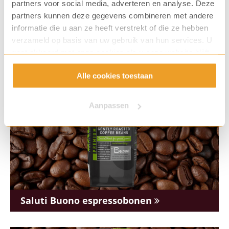
partners voor social media, adverteren en analyse. Deze
partners kunnen deze gegevens combineren met andere
CF Forza espressobonen
informatie die u aan ze heeft verstrekt of die ze hebben
verzameld op basis van uw gebruik van hun services. U
gaat akkoord met onze cookies als u onze website blijft
gebruiken.
Alle cookies toestaan
Aanpassen
Saluti Buono espressobonen