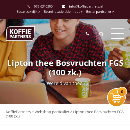
078-6310300
info@koffiepartners.nl
Bestel zakelijk
Bestel locatie Udenhout
Bestel particulier
Lipton thee Bosvruchten FGS
(100 zk.)
Wereld van thee!
0
KoffiePartners
>
Webshop particulier
>
Lipton thee Bosvruchten FGS
(100 zk.)