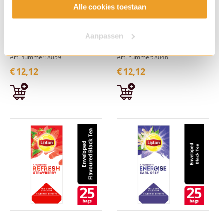
Alle cookies toestaan
Aanpassen
Cup-a-Soup Mosterd 21
Cup-a-Soup Tomaten
zk.
Crème 21 zk.
Art. nummer: 8059
Art. nummer: 8046
€
12,12
€
12,12