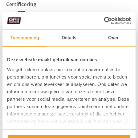
Bosvruchten
Certificering
FGS
(100
zk.)
Toestemming
Details
Over
aantal
Deze website maakt gebruik van cookies
We gebruiken cookies om content en advertenties te
personaliseren, om functies voor social media te bieden
Vaak gekocht samen met...
en om ons websiteverkeer te analyseren. Ook delen we
informatie over uw gebruik van onze site met onze
partners voor social media, adverteren en analyse. Deze
partners kunnen deze gegevens combineren met andere
informatie die u aan ze heeft verstrekt of die ze hebben
verzameld op basis van uw gebruik van hun services. U
gaat akkoord met onze cookies als u onze website blijft
gebruiken.