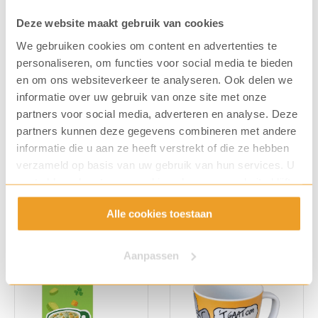
zk.
Deze website maakt gebruik van cookies
aantal
We gebruiken cookies om content en advertenties te
personaliseren, om functies voor social media te bieden
en om ons websiteverkeer te analyseren. Ook delen we
informatie over uw gebruik van onze site met onze
partners voor social media, adverteren en analyse. Deze
Cup-a-Soup Champignon
Cup-a-Soup Kip 21 zk.
partners kunnen deze gegevens combineren met andere
Crème 21 zk.
informatie die u aan ze heeft verstrekt of die ze hebben
Art. nummer: 8010
Art. nummer: 8008
verzameld op basis van uw gebruik van hun services. U
€
12,12
€
12,12
gaat akkoord met onze cookies als u onze website blijft
gebruiken.
Alle cookies toestaan
Aanpassen