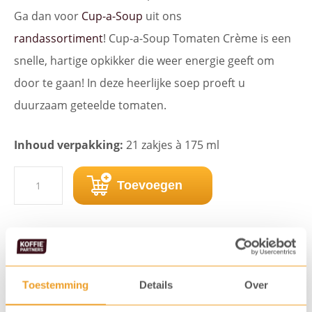
Ga dan voor
Cup-a-Soup
uit ons
randassortiment
! Cup-a-Soup Tomaten Crème is een
snelle, hartige opkikker die weer energie geeft om
door te gaan! In deze heerlijke soep proeft u
duurzaam geteelde tomaten.
Inhoud verpakking:
21 zakjes à 175 ml
Cup-
Toevoegen
a-
Soup
Tomaten
Vaak gekocht samen met...
Crème
Toestemming
Details
Over
21