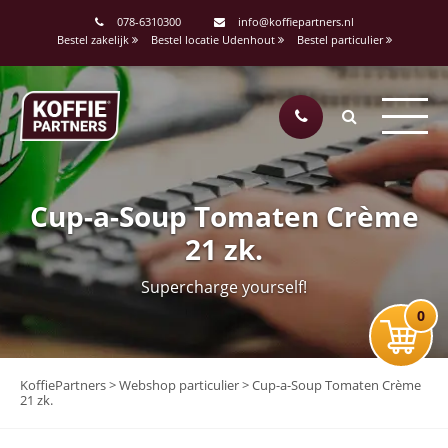
078-6310300
info@koffiepartners.nl
Bestel zakelijk
Bestel locatie Udenhout
Bestel particulier
Cup-a-Soup Tomaten Crème
21 zk.
Supercharge yourself!
0
KoffiePartners
>
Webshop particulier
>
Cup-a-Soup Tomaten Crème
21 zk.