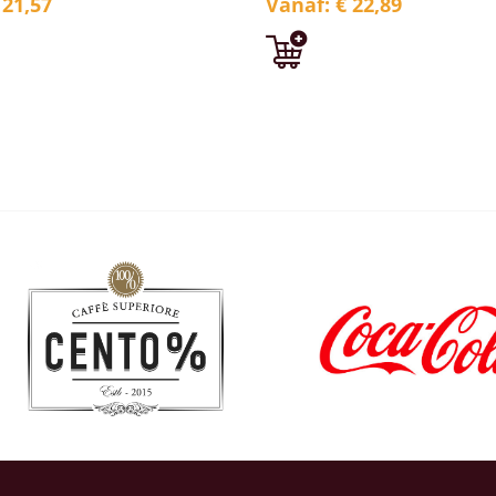
 21,57
Vanaf: € 22,89