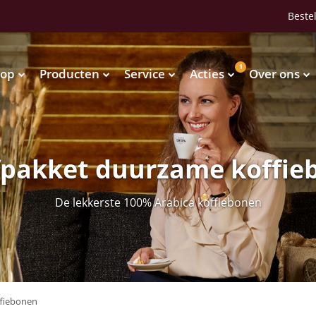
Bestel
1
op
Producten
Service
Acties
Over ons
Waterkoelers
Vendingmachines
Waterkoelers
Vendingmachines
fpakket duurzame koffie
De lekkerste 100% Arabica koffiebonen
fiebonen