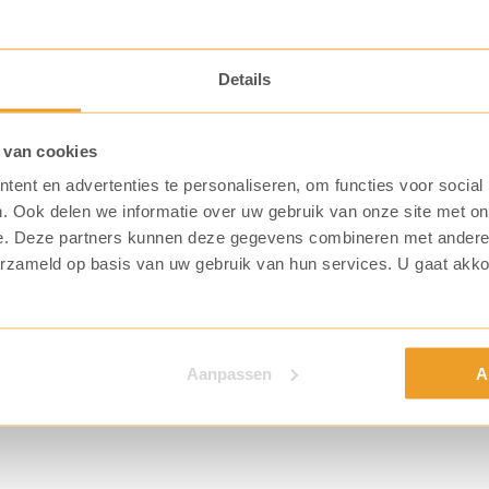
duurzame
koffiebonen
Certificering
Details
aantal
Caffè Cento% koffiebonen zijn Climate Neutral. Nero en O
Nobile draagt het Rainforest Alliance keurmerk.
 van cookies
ent en advertenties te personaliseren, om functies voor social
. Ook delen we informatie over uw gebruik van onze site met on
e. Deze partners kunnen deze gegevens combineren met andere i
erzameld op basis van uw gebruik van hun services. U gaat akk
Aanpassen
A