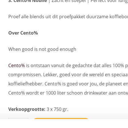
3. Cento% Nobile
| Zacht en soepel | Perfect voor lun
Proef alle blends uit dit proefpakket duurzame koffiebo
Over Cento%
When good is not good enough
Cento%
is ontstaan vanuit de gedachte dat alles 100% pe
compromissen. Lekker, goed voor de wereld en speciaa
koffieliefhebber. Cento% is goed voor jou, de planeet
Cento% wordt er 1000 liter schoon drinkwater aan ontw
Verkoopgrootte:
3 x 750 gr.
Proefpakket
Toevoegen