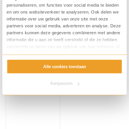
personaliseren, om functies voor social media te bieden
en om ons websiteverkeer te analyseren. Ook delen we
informatie over uw gebruik van onze site met onze
partners voor social media, adverteren en analyse. Deze
Cup-a-Soup Asperge 21
Pickwick Rooibos Honing
partners kunnen deze gegevens combineren met andere
zk.
(3 x 25 zk.)
informatie die u aan ze heeft verstrekt of die ze hebben
Art. nummer: 8023
Art. nummer: 7159
verzameld op basis van uw gebruik van hun services. U
€
12,12
€
8,96
gaat akkoord met onze cookies als u onze website blijft
gebruiken.
Alle cookies toestaan
Aanpassen