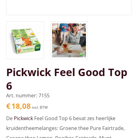
Pickwick Feel Good Top
6
Art. nummer: 7155
€
18,08
incl. BTW
De
Pickwick
Feel Good Top 6 bevat zes heerlijke
kruidentheemelanges: Groene thee Pure Fairtrade,
Groene thee Lemon, Rooibos Fairtrade, Munt