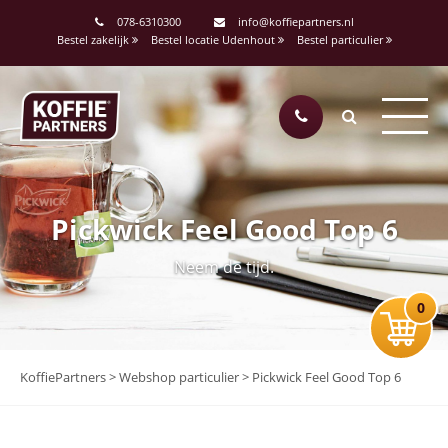
078-6310300
info@koffiepartners.nl
Bestel zakelijk
Bestel locatie Udenhout
Bestel particulier
Pickwick Feel Good Top 6
Neem de tijd.
0
KoffiePartners
>
Webshop particulier
>
Pickwick Feel Good Top 6