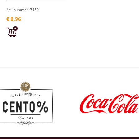
Art. nummer: 7159
€
8,96