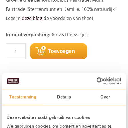
Fairtrade, Sterrenmunt en Kamille. 100% natuurlijk!
Lees in
deze blog
de voordelen van thee!
Inhoud verpakking:
6 x 25 theezakjes
Pickwick
Toevoegen
Feel
Good
Top
Vaak gekocht samen met...
6
Toestemming
Details
Over
aantal
Deze website maakt gebruik van cookies
We gebruiken cookies om content en advertenties te