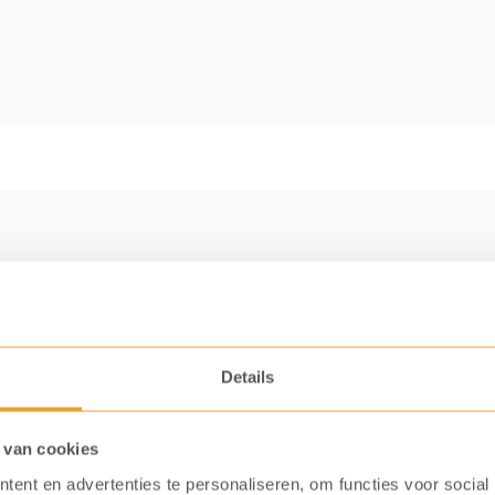
Details
opje koffie of thee. Met maar liefst 425 ml inhoud kun
 van cookies
even aan een collega voor wie uiterlijk heel
ent en advertenties te personaliseren, om functies voor social