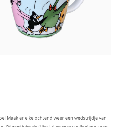
e! Maak er elke ochtend weer een wedstrijdje van
. Of geef juist de ‘Niet lullen maar vullen’ mok aan