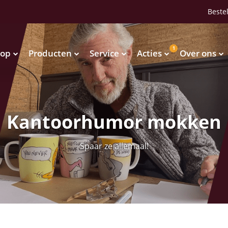
Bestel
1
op
Producten
Service
Acties
Over ons
Waterkoelers
Vendingmachines
Waterkoelers
Vendingmachines
Kantoorhumor mokken
Spaar ze allemaal!