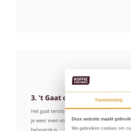
3. 't Gaat om de inhoud
Toestemming
Het gaat tenslotte om de inhoud: een lekker k
Deze website maakt gebruik
je weer even vooruit. Deze mok is leuk om te g
We gebruiken cookies om cont
belangrijk is.