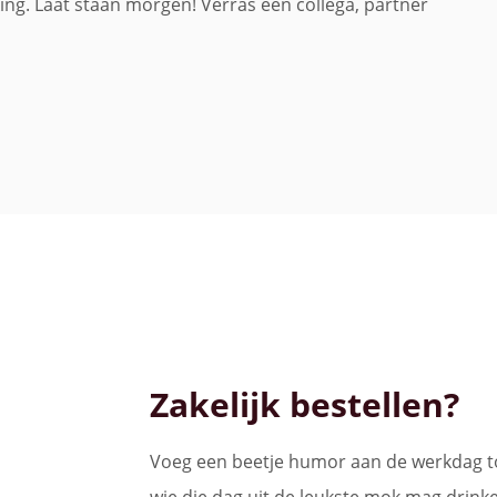
ing. Laat staan morgen! Verras een collega, partner
Zakelijk bestellen?
Voeg een beetje humor aan de werkdag to
wie die dag uit de leukste mok mag drinken