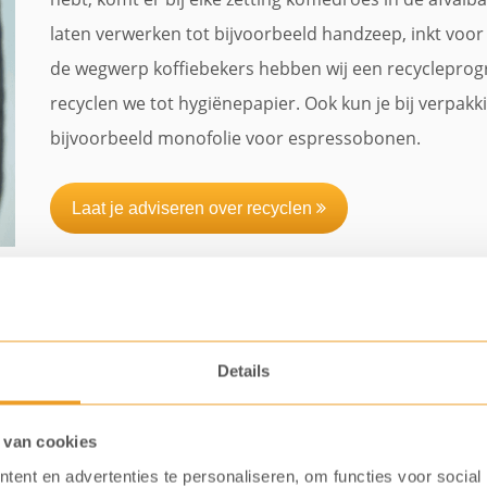
laten verwerken tot bijvoorbeeld handzeep, inkt voor
de wegwerp koffiebekers hebben wij een recycleprog
recyclen we tot hygiënepapier. Ook kun je bij verpak
bijvoorbeeld monofolie voor espressobonen.
Laat je adviseren over recyclen
Details
 van cookies
3. Kies voor een tweedehands kof
ent en advertenties te personaliseren, om functies voor social