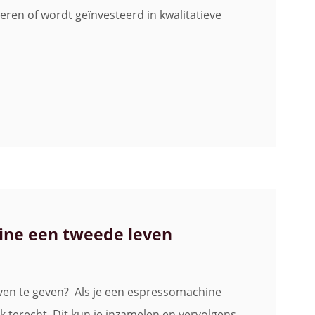
ren of wordt geïnvesteerd in kwalitatieve
hine een tweede leven
even te geven? Als je een espressomachine
ak terecht. Dit kun je inzamelen en vervolgens