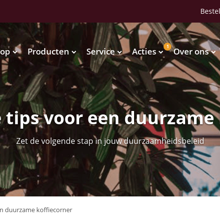
Bestel
1
op
Producten
Service
Acties
Over ons
Waterkoelers
Vendingmachines
Waterkoelers
Vendingmachines
e tips voor een duurzame 
Zet de volgende stap in jouw duurzaamheidsbeleid
een duurzame koffiecorner