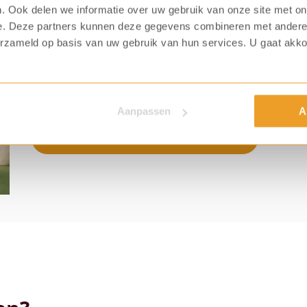
. Ook delen we informatie over uw gebruik van onze site met on
Volledig refurbished
e. Deze partners kunnen deze gegevens combineren met andere i
erzameld op basis van uw gebruik van hun services. U gaat akk
Toe aan een andere koffiemachine? Bekijk dan eens 
koffiemachine in plaats van een nieuwe. Deze gebruik
daardoor weer zo goed als nieuw. Van een refurbishe
Aanpassen
A
Bekijk onze refurbished koffiemachines