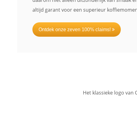
daarom niet alleen uitzonderlijk van smaak 
altijd garant voor een superieur koffiemome
Ontdek onze zeven 100% claims!
Het klassieke logo van 