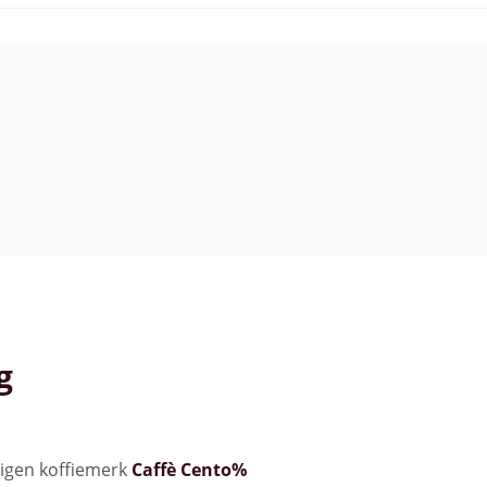
g
eigen koffiemerk
Caffè Cento%