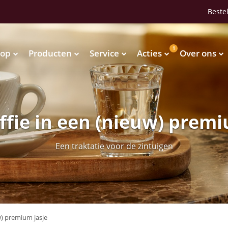
Bestel
1
op
Producten
Service
Acties
Over ons
Waterkoelers
Vendingmachines
Waterkoelers
Vendingmachines
ffie in een (nieuw) premi
Een traktatie voor de zintuigen
w) premium jasje