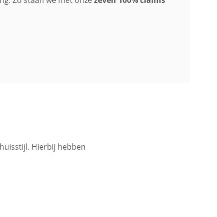
ing. Zo staan we met onze
zeven 100% claims
uisstijl. Hierbij hebben