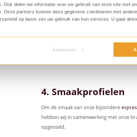
. Ook delen we informatie over uw gebruik van onze site met on
e. Deze partners kunnen deze gegevens combineren met andere i
treft u een mooie presentatie van
Cento%
. Denk aan een b
erzameld op basis van uw gebruik van hun services. U gaat akk
 meer mogelijkheden om uw zintuigen met Cento% te prikke
Kom langs in onze showroom
Aanpassen
A
4. Smaakprofielen
Om de smaak van onze bijzondere
espre
hebben wij in samenwerking met onze bra
opgesteld.